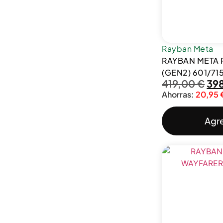
Rayban Meta
RAYBAN META
(GEN2) 601/71
419,00
€
39
Ahorras:
20,95
Agre