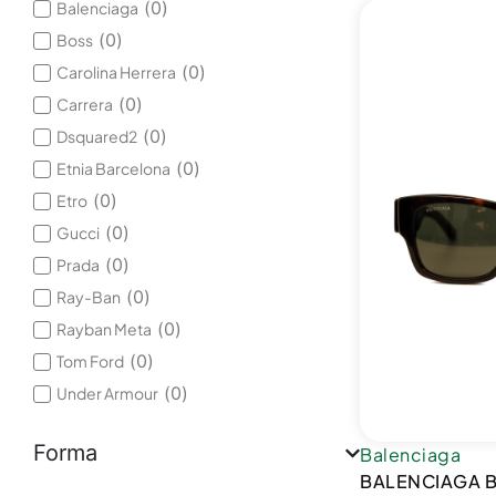
(
0
)
Balenciaga
(
0
)
Boss
(
0
)
Carolina Herrera
(
0
)
Carrera
(
0
)
Dsquared2
(
0
)
Etnia Barcelona
(
0
)
Etro
(
0
)
Gucci
(
0
)
Prada
(
0
)
Ray-Ban
(
0
)
Rayban Meta
(
0
)
Tom Ford
(
0
)
Under Armour
Forma
Balenciaga
BALENCIAGA 