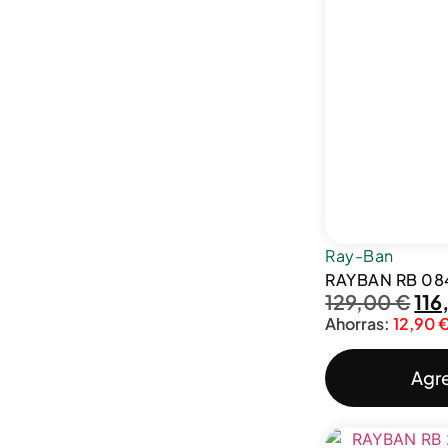
Ray-Ban
RAYBAN RB 0
129,00
€
116
Ahorras:
12,90
Agre