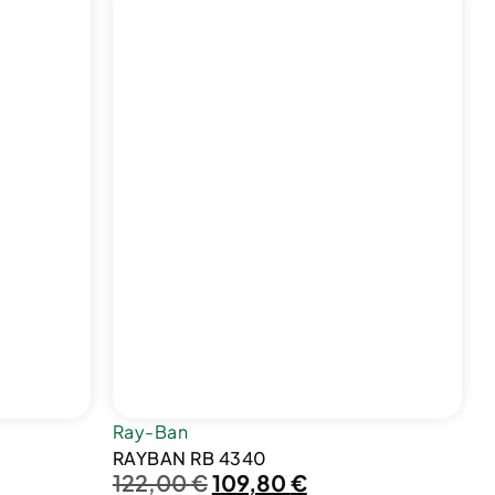
Ray-Ban
RAYBAN RB 4340
122,00
€
109,80
€