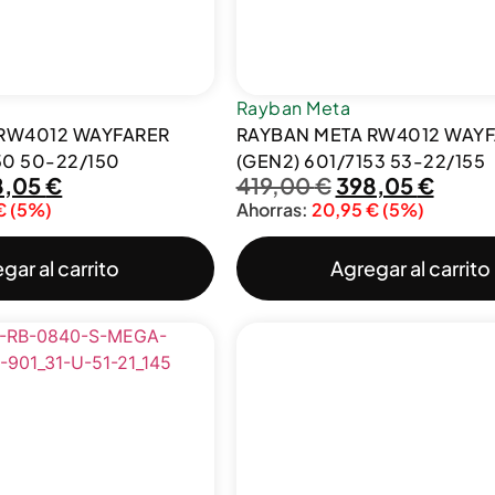
Rayban Meta
 RW4012 WAYFARER
RAYBAN META RW4012 WAYF
50 50-22/150
(GEN2) 601/7153 53-22/155
8,05
€
419,00
€
398,05
€
€
(5%)
Ahorras:
20,95
€
(5%)
gar al carrito
Agregar al carrito