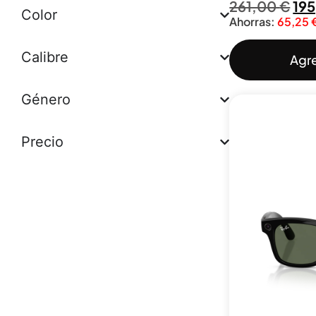
261,00
€
19
Color
Ahorras:
65,25
Calibre
Agre
Género
Precio