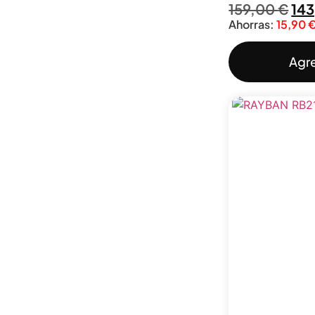
159,00
€
143
Ahorras:
15,90
Agre