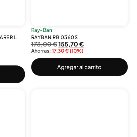
Ray-Ban
ARER L
RAYBAN RB 0360S
173,00
€
155,70
€
Ahorras:
17,30
€
(10%)
Agregar al carrito