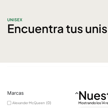
UNISEX
Encuentra tus uni
Nuest
Marcas
(
0
)
Alexander McQueen
Mostrando los 14 r