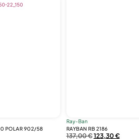
Ray-Ban
40 POLAR 902/58
RAYBAN RB 2186
137,00
€
123,30
€