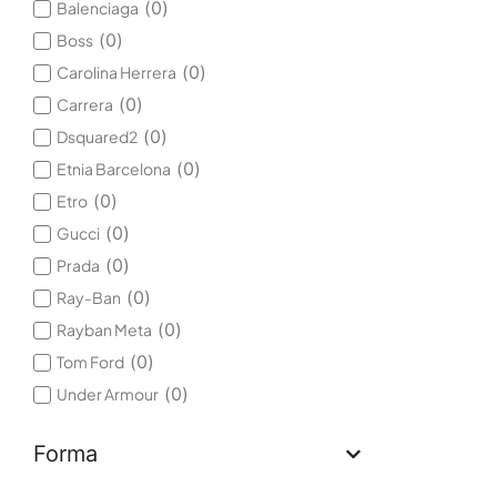
(
0
)
Balenciaga
(
0
)
Boss
(
0
)
Carolina Herrera
(
0
)
Carrera
(
0
)
Dsquared2
(
0
)
Etnia Barcelona
(
0
)
Etro
(
0
)
Gucci
(
0
)
Prada
(
0
)
Ray-Ban
(
0
)
Rayban Meta
(
0
)
Tom Ford
(
0
)
Under Armour
Forma