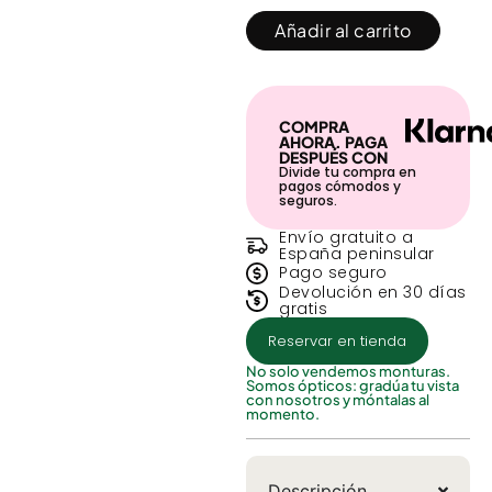
Añadir al carrito
COMPRA
AHORA. PAGA
DESPUÉS CON
Divide tu compra en
pagos cómodos y
seguros.
Envío gratuito a
España peninsular
Pago seguro
Devolución en 30 días
gratis
Reservar en tienda
No solo vendemos monturas.
Somos ópticos: gradúa tu vista
con nosotros y móntalas al
momento.
Descripción