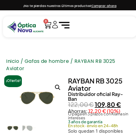
¡No te pierdas nuestros últimos productos!
Comprar ahora
0
Inicio
/
Gafas de hombre
/ RAYBAN RB 3025
Aviator
RAYBAN RB 3025
¡Oferta!
Aviator
Distribuidor oficial
Ray-
Ban
122,00
€
109,80
€
Ahorras:
12,20
€
(10%)
O paga en 3 plazos con Klarna sin
intereses
3 años de garantía
En stock · envío en 24-48h
Solo quedan 1 disponibles