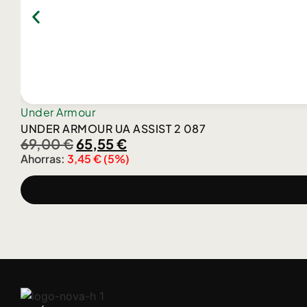
Under Armour
UNDER ARMOUR UA ASSIST 2 087
69,00
€
65,55
€
Ahorras:
3,45
€
(5%)