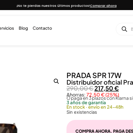
¡No te pierdas nuestros últimos productos!
Comprar ahora
ervicios
Blog
Contacto
PRADA SPR 17W
Distribuidor oficial
Pr
290,00
€
217,50
€
Ahorras:
72,50
€
(25%)
O paga en 3 plazos con Klarna si
3 años de garantía
En stock · envío en 24-48h
Sin existencias
COMPRA AHORA. PAGA DE