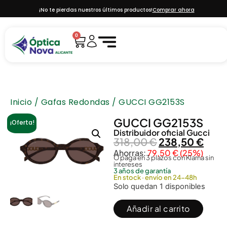
¡No te pierdas nuestros últimos productos!
Comprar ahora
0
Inicio
/
Gafas Redondas
/ GUCCI GG2153S
GUCCI GG2153S
¡Oferta!
Distribuidor oficial
Gucci
318,00
€
238,50
€
Ahorras:
79,50
€
(25%)
O paga en 3 plazos con Klarna sin
intereses
3 años de garantía
En stock · envío en 24-48h
Solo quedan 1 disponibles
Añadir al carrito