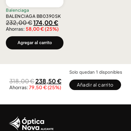
Balenciaga
BALENCIAGA BB0390SK
232,00
€
174,00
€
Ahorras:
58,00
€
(25%)
Agregar al carrito
Solo quedan 1 disponibles
318,00
€
238,50
€
Añadir al carrito
Ahorras:
79,50
€
(25%)