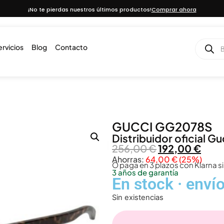
¡No te pierdas nuestros últimos productos!
Comprar ahora
ervicios
Blog
Contacto
GUCCI GG2078S
Distribuidor oficial
Gu
256,00
€
192,00
€
Ahorras:
64,00
€
(25%)
O paga en 3 plazos con Klarna si
3 años de garantía
En stock · enví
Sin existencias