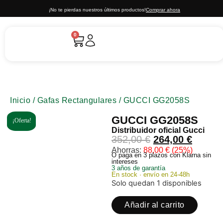
¡No te pierdas nuestros últimos productos!
Comprar ahora
0
Inicio
/
Gafas Rectangulares
/ GUCCI GG2058S
GUCCI GG2058S
¡Oferta!
Distribuidor oficial
Gucci
352,00
€
264,00
€
Ahorras:
88,00
€
(25%)
O paga en 3 plazos con Klarna sin
intereses
3 años de garantía
En stock · envío en 24-48h
Solo quedan 1 disponibles
Añadir al carrito