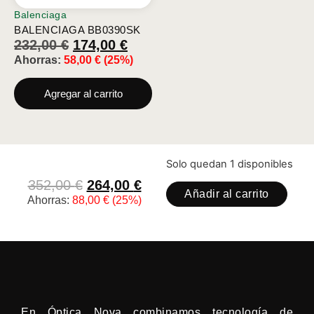
Balenciaga
BALENCIAGA BB0390SK
232,00
€
174,00
€
Ahorras:
58,00
€
(25%)
Agregar al carrito
Solo quedan 1 disponibles
352,00
€
264,00
€
Añadir al carrito
Ahorras:
88,00
€
(25%)
En Óptica Nova combinamos tecnología de