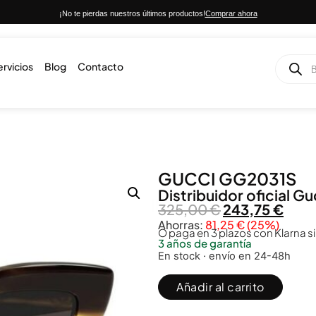
¡No te pierdas nuestros últimos productos!
Comprar ahora
ervicios
Blog
Contacto
GUCCI GG2031S
Distribuidor oficial
Gu
325,00
€
243,75
€
Ahorras:
81,25
€
(25%)
O paga en 3 plazos con Klarna si
3 años de garantía
En stock · envío en 24-48h
Añadir al carrito