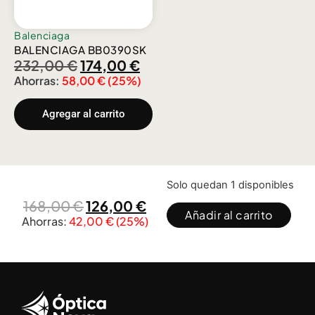
Balenciaga
BALENCIAGA BB0390SK
232,00
€
174,00
€
Ahorras:
58,00
€
(25%)
Agregar al carrito
Solo quedan 1 disponibles
168,00
€
126,00
€
Añadir al carrito
Ahorras:
42,00
€
(25%)