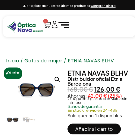
¡No te pierdas nuestros últimos productos!
Comprar ahora
0
Inicio
/
Gafas de mujer
/ ETNIA NAVAS BLHV
ETNIA NAVAS BLHV
¡Oferta!
Distribuidor oficial
Etnia
Barcelona
168,00
€
126,00
€
Ahorras:
42,00
€
(25%)
O paga en 3 plazos con Klarna sin
intereses
3 años de garantía
En stock · envío en 24-48h
Solo quedan 1 disponibles
Añadir al carrito