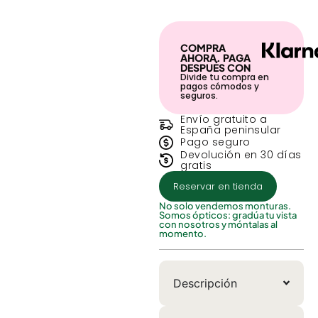
COMPRA
AHORA. PAGA
DESPUÉS CON
Divide tu compra en
pagos cómodos y
seguros.
Envío gratuito a
España peninsular
Pago seguro
Devolución en 30 días
gratis
Reservar en tienda
No solo vendemos monturas.
Somos ópticos: gradúa tu vista
con nosotros y móntalas al
momento.
Descripción