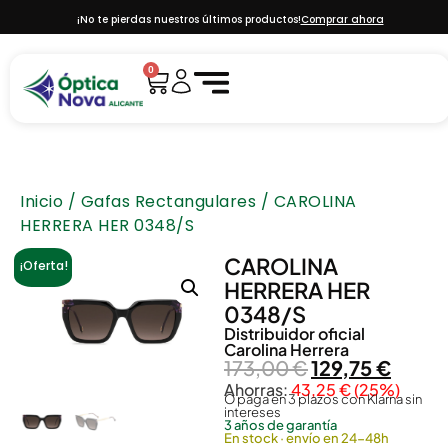
¡No te pierdas nuestros últimos productos!
Comprar ahora
0
Inicio
/
Gafas Rectangulares
/ CAROLINA
HERRERA HER 0348/S
CAROLINA
¡Oferta!
HERRERA HER
0348/S
Distribuidor oficial
Carolina Herrera
173,00
€
129,75
€
Ahorras:
43,25
€
(25%)
O paga en 3 plazos con Klarna sin
intereses
3 años de garantía
En stock · envío en 24-48h