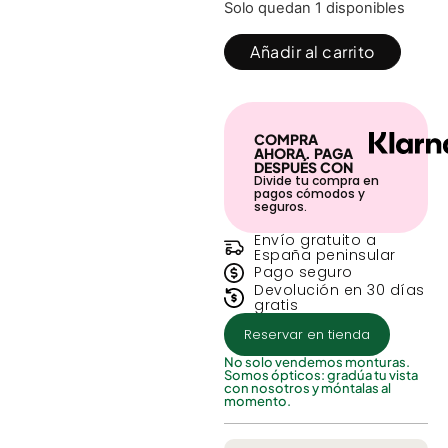
Solo quedan 1 disponibles
Añadir al carrito
COMPRA
AHORA. PAGA
DESPUÉS CON
Divide tu compra en
pagos cómodos y
seguros.
Envío gratuito a
España peninsular
Pago seguro
Devolución en 30 días
gratis
Reservar en tienda
No solo vendemos monturas.
Somos ópticos: gradúa tu vista
con nosotros y móntalas al
momento.