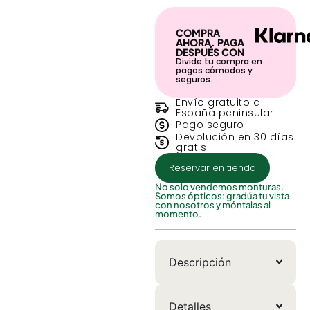
COMPRA
AHORA. PAGA
DESPUÉS CON
Divide tu compra en
pagos cómodos y
seguros.
Envío gratuito a
España peninsular
Pago seguro
Devolución en 30 días
gratis
Reservar en tienda
No solo vendemos monturas.
Somos ópticos: gradúa tu vista
con nosotros y móntalas al
momento.
Descripción
Detalles