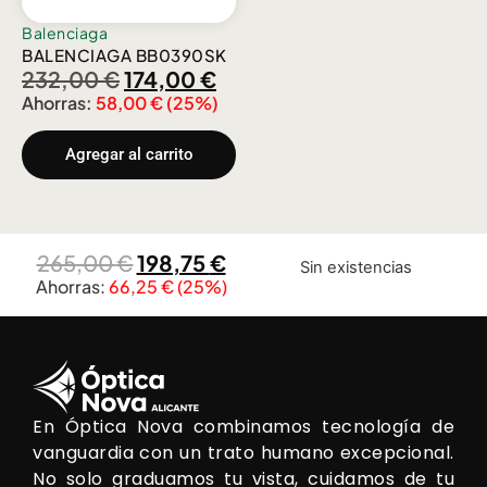
Balenciaga
BALENCIAGA BB0390SK
232,00
€
174,00
€
Ahorras:
58,00
€
(25%)
Agregar al carrito
265,00
€
198,75
€
Sin existencias
Ahorras:
66,25
€
(25%)
En Óptica Nova combinamos tecnología de
vanguardia con un trato humano excepcional.
No solo graduamos tu vista, cuidamos de tu