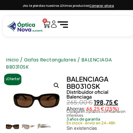
¡No te pierdas nuestros últimos productos!
Comprar ahora
0
Inicio
/
Gafas Rectangulares
/ BALENCIAGA
BB0310SK
BALENCIAGA
¡Oferta!
BB0310SK
Distribuidor oficial
Balenciaga
265,00
€
198,75
€
Ahorras:
66,25
€
(25%)
O paga en 3 plazos con Klarna sin
intereses
3 años de garantía
En stock · envío en 24-48h
Sin existencias