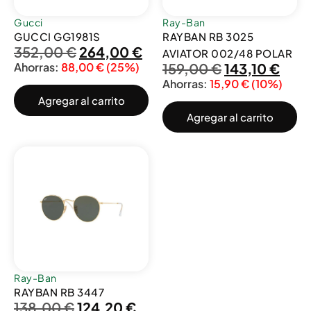
Gucci
Ray-Ban
GUCCI GG1981S
RAYBAN RB 3025
352,00
€
264,00
€
AVIATOR 002/48 POLAR
Ahorras:
88,00
€
(25%)
159,00
€
143,10
€
Ahorras:
15,90
€
(10%)
Agregar al carrito
Agregar al carrito
Ray-Ban
RAYBAN RB 3447
138,00
€
124,20
€